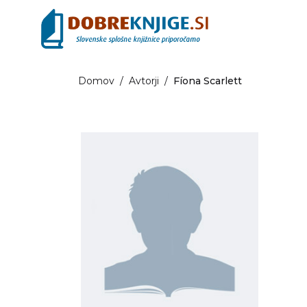
Domov
/
Avtorji
/
Fíona Scarlett