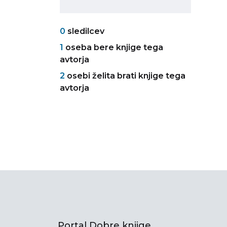
0
sledilcev
1
oseba bere knjige tega
avtorja
2
osebi želita brati knjige tega
avtorja
Portal Dobre knjige