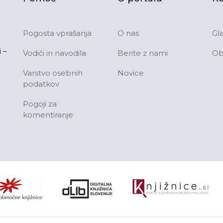
Pogosta vprašanja
O nas
Gl
 –
Vodiči in navodila
Berite z nami
Ob
Varstvo osebnih
Novice
podatkov
Pogoji za
komentiranje