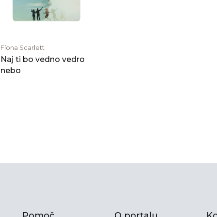
Fíona Scarlett
Naj ti bo vedno vedro
nebo
Pomoč
O portalu
Ko