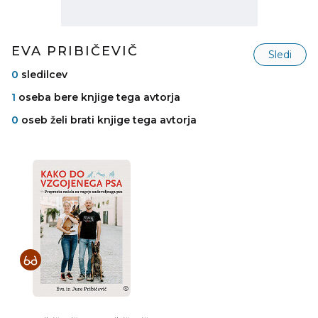
EVA PRIBIČEVIČ
Sledi
0
sledilcev
1
oseba bere knjige tega avtorja
0
oseb želi brati knjige tega avtorja