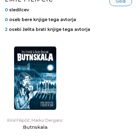
Sledi
0
sledilcev
0
oseb bere knjige tega avtorja
2
osebi želita brati knjige tega avtorja
Emil Filipčič, Marko Derganc
Butnskala