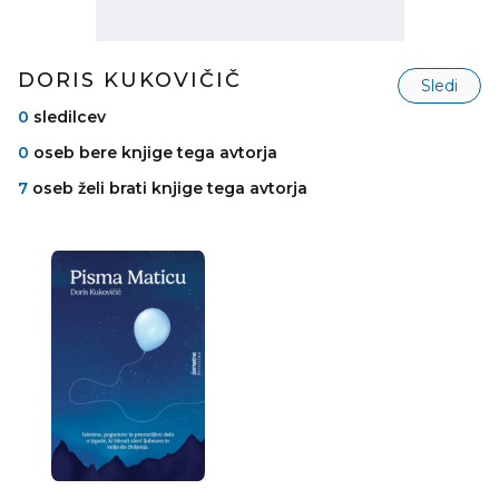
DORIS KUKOVIČIČ
Sledi
0
sledilcev
0
oseb bere knjige tega avtorja
7
oseb želi brati knjige tega avtorja