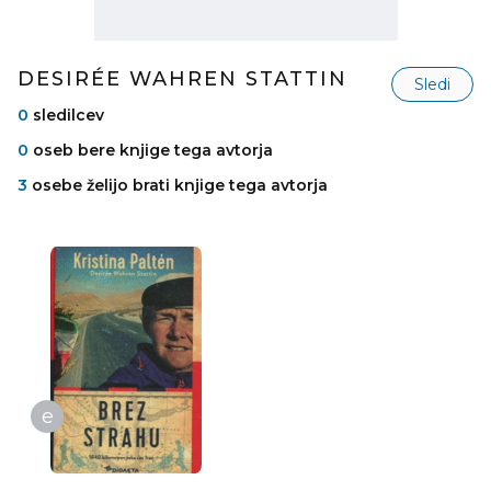
DESIRÉE WAHREN STATTIN
Sledi
0
sledilcev
0
oseb bere knjige tega avtorja
3
osebe želijo brati knjige tega avtorja
e