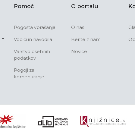
Pomoč
O portalu
Ko
Pogosta vprašanja
O nas
Gl
 –
Vodiči in navodila
Berite z nami
Ob
Varstvo osebnih
Novice
podatkov
Pogoji za
komentiranje