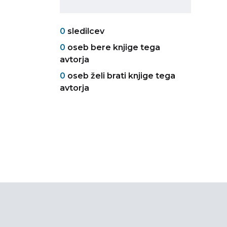
0
sledilcev
0
oseb bere knjige tega
avtorja
0
oseb želi brati knjige tega
avtorja