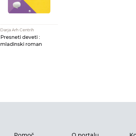
Darja Arh Centrih
Presneti deveti :
mladinski roman
Pomoč
O portalu
Ko