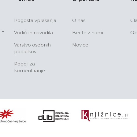
Pogosta vprašanja
O nas
Gl
 –
Vodiči in navodila
Berite z nami
Ob
Varstvo osebnih
Novice
podatkov
Pogoji za
komentiranje