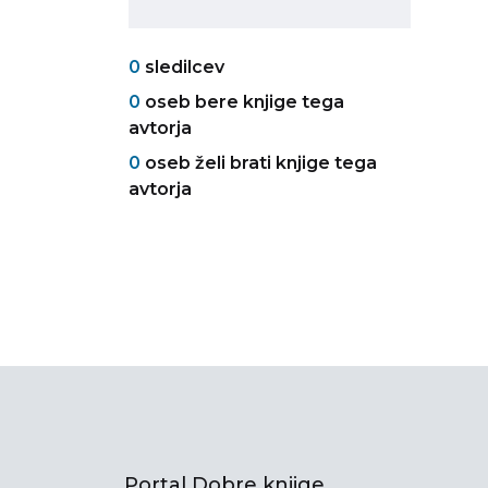
0
sledilcev
0
oseb bere knjige tega
avtorja
0
oseb želi brati knjige tega
avtorja
Portal Dobre knjige