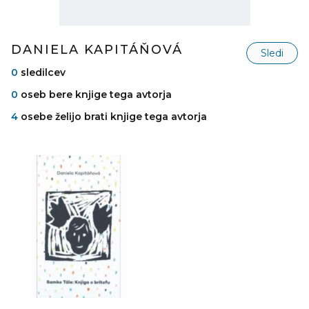
DANIELA KAPITÁŇOVÁ
Sledi
0
sledilcev
0
oseb bere knjige tega avtorja
4
osebe želijo brati knjige tega avtorja