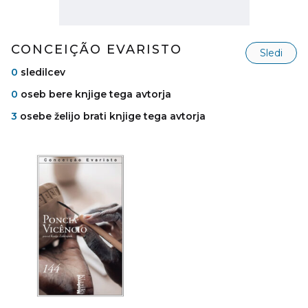
CONCEIÇÃO EVARISTO
Sledi
0
sledilcev
0
oseb bere knjige tega avtorja
3
osebe želijo brati knjige tega avtorja