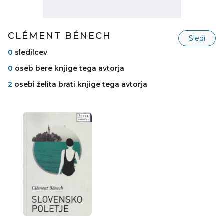
CLÉMENT BÉNECH
Sledi
0
sledilcev
0
oseb bere knjige tega avtorja
2
osebi želita brati knjige tega avtorja