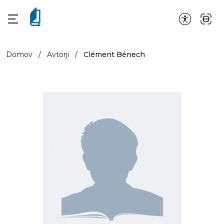
Domov
/
Avtorji
/
Clément Bénech