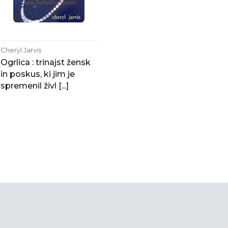
Cheryl Jarvis
Ogrlica : trinajst žensk
in poskus, ki jim je
spremenil živl [...]