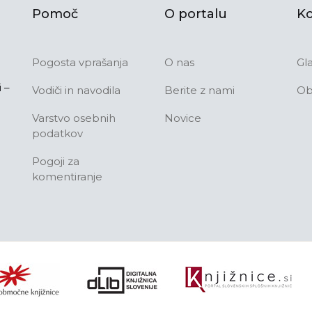
Pomoč
O portalu
Ko
Pogosta vprašanja
O nas
Gl
 –
Vodiči in navodila
Berite z nami
Ob
Varstvo osebnih
Novice
podatkov
Pogoji za
komentiranje