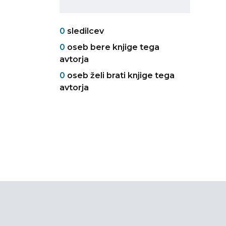
0
sledilcev
0
oseb bere knjige tega
avtorja
0
oseb želi brati knjige tega
avtorja