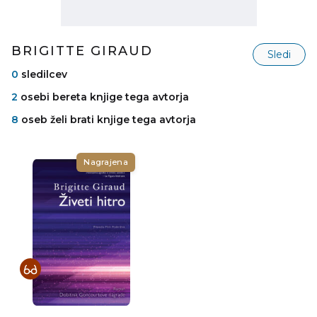
BRIGITTE GIRAUD
Sledi
0
sledilcev
2
osebi bereta knjige tega avtorja
8
oseb želi brati knjige tega avtorja
Nagrajena