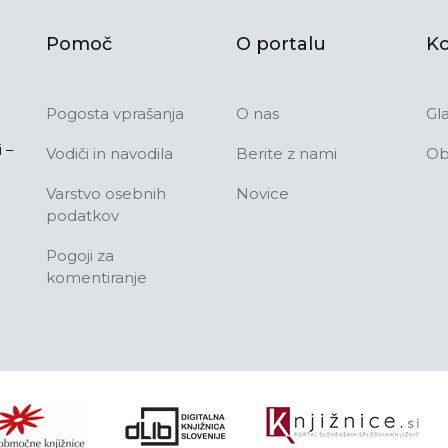
Pomoč
O portalu
Ko
Pogosta vprašanja
O nas
Gl
 –
Vodiči in navodila
Berite z nami
Ob
Varstvo osebnih
Novice
podatkov
Pogoji za
komentiranje