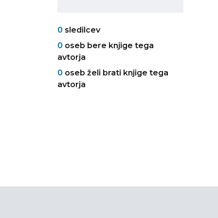
0
sledilcev
0
oseb bere knjige tega
avtorja
0
oseb želi brati knjige tega
avtorja