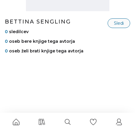
BETTINA SENGLING
Sledi
0
sledilcev
0
oseb bere knjige tega avtorja
0
oseb želi brati knjige tega avtorja