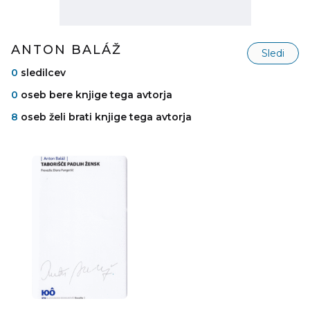
ANTON BALÁŽ
Sledi
0
sledilcev
0
oseb bere knjige tega avtorja
8
oseb želi brati knjige tega avtorja