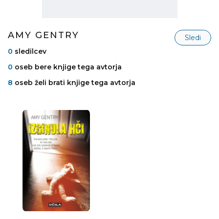
AMY GENTRY
Sledi
0
sledilcev
0
oseb bere knjige tega avtorja
8
oseb želi brati knjige tega avtorja