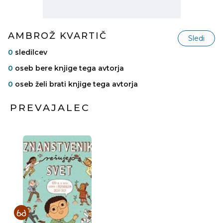
AMBROŽ KVARTIČ
Sledi
0
sledilcev
0
oseb bere knjige tega avtorja
0
oseb želi brati knjige tega avtorja
PREVAJALEC