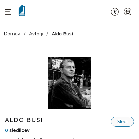
Domov
/
Avtorji
/
Aldo Busi
ALDO BUSI
Sledi
0
sledilcev