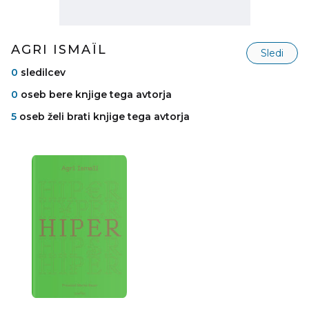
AGRI ISMAÏL
Sledi
0
sledilcev
0
oseb bere knjige tega avtorja
5
oseb želi brati knjige tega avtorja