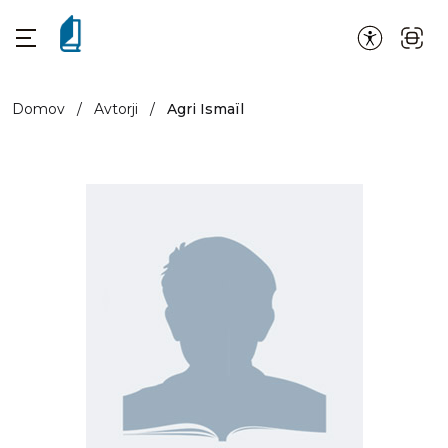
Domov
/
Avtorji
/
Agri Ismaïl