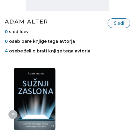
ADAM ALTER
Sledi
0
sledilcev
0
oseb bere knjige tega avtorja
4
osebe želijo brati knjige tega avtorja
e