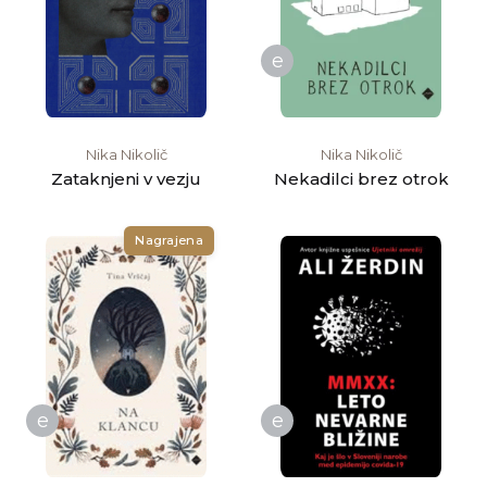
e
Nika Nikolič
Nika Nikolič
Zataknjeni v vezju
Nekadilci brez otrok
Nagrajena
e
e