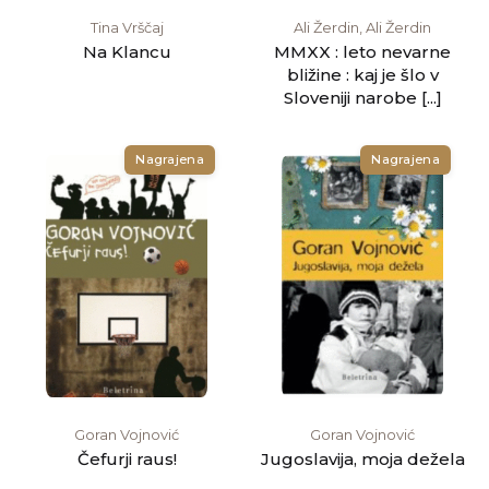
Tina Vrščaj
Ali Žerdin, Ali Žerdin
Na Klancu
MMXX : leto nevarne
bližine : kaj je šlo v
Sloveniji narobe [...]
Nagrajena
Nagrajena
Goran Vojnović
Goran Vojnović
Čefurji raus!
Jugoslavija, moja dežela